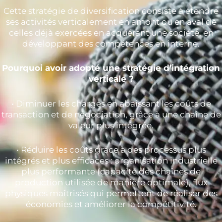
Cette stratégie de diversification consiste à étendre
ses activités verticalement en amont ou en aval de
celles déjà exercées en acquérant une société, en
développant des compétences en interne.
Pourquoi avoir adopté une stratégie d’intégration
verticale ?
• Diminuer les charges en abaissant les coûts de
transaction et de négociation, grâce à une chaîne de
valeur plus intégrée.
• Réduire les coûts grâce à des processus plus
intégrés et plus efficaces : organisation industrielle
plus performante (capacité des chaînes de
production utilisée de manière optimale), flux
physiques maîtrisés qui permettent de réaliser des
économies et améliorer la compétitivité.