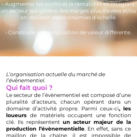
• Augmenter les profits et la rentabilité en intégrant
un secteur qui génère des marges plus élevées et/ou
en réalisant des économies d’échelle.
• Construire une proposition de valeur différente.
L’organisation actuelle du marché de
l’évènementiel.
Qui fait quoi ?
Le secteur de l’évènementiel est composé d’une
pluralité d’acteurs, chacun opérant dans un
domaine d’activité propre. Parmi ceux-ci
, les
loueurs
de matériels occupent une fonction
clé. Ils représentent
un acteur majeur de la
production l’évènementielle
. En effet, sans ce
maillon de la chaîne, il est impossible de