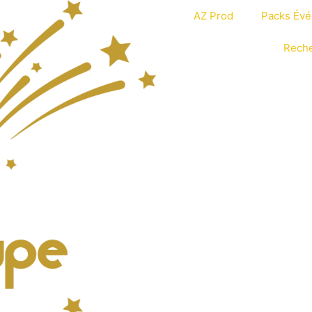
AZ Prod
Packs Év
Reche