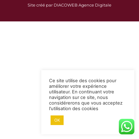
c
s
Site créé par DIACOWEB Agence Digitale
e
t
b
a
o
g
o
r
k
a
-
m
s
q
u
a
Ce site utilise des cookies pour
r
améliorer votre expérience
e
utilisateur. En continuant votre
navigation sur ce site, nous
considérerons que vous acceptez
l'utilisation des cookies
OK