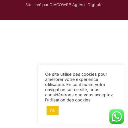
c
s
Site créé par DIACOWEB Agence Digitale
e
t
b
a
o
g
o
r
k
a
-
m
s
q
u
a
Ce site utilise des cookies pour
r
améliorer votre expérience
e
utilisateur. En continuant votre
navigation sur ce site, nous
considérerons que vous acceptez
l'utilisation des cookies
OK