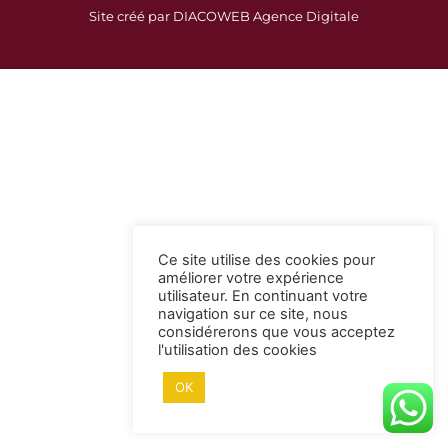
c
s
Site créé par DIACOWEB Agence Digitale
e
t
b
a
o
g
o
r
k
a
-
m
s
q
u
a
Ce site utilise des cookies pour
r
améliorer votre expérience
e
utilisateur. En continuant votre
navigation sur ce site, nous
considérerons que vous acceptez
l'utilisation des cookies
OK