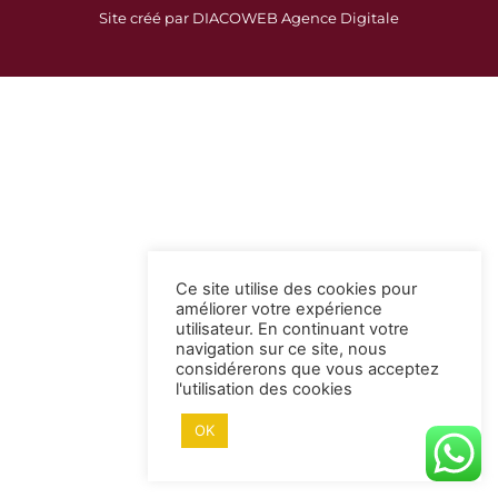
c
s
Site créé par DIACOWEB Agence Digitale
e
t
b
a
o
g
o
r
k
a
-
m
s
q
u
a
Ce site utilise des cookies pour
r
améliorer votre expérience
e
utilisateur. En continuant votre
navigation sur ce site, nous
considérerons que vous acceptez
l'utilisation des cookies
OK