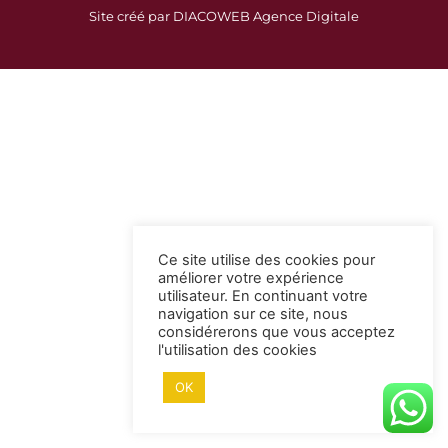
c
s
Site créé par DIACOWEB Agence Digitale
e
t
b
a
o
g
o
r
k
a
-
m
s
q
u
a
Ce site utilise des cookies pour
r
améliorer votre expérience
e
utilisateur. En continuant votre
navigation sur ce site, nous
considérerons que vous acceptez
l'utilisation des cookies
OK