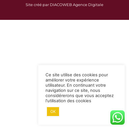
c
s
Site créé par DIACOWEB Agence Digitale
e
t
b
a
o
g
o
r
k
a
-
m
s
q
u
a
Ce site utilise des cookies pour
r
améliorer votre expérience
e
utilisateur. En continuant votre
navigation sur ce site, nous
considérerons que vous acceptez
l'utilisation des cookies
OK