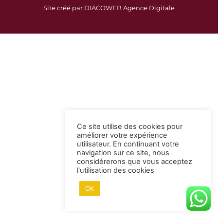
c
s
Site créé par DIACOWEB Agence Digitale
e
t
b
a
o
g
o
r
k
a
-
m
s
q
u
a
Ce site utilise des cookies pour
r
améliorer votre expérience
e
utilisateur. En continuant votre
navigation sur ce site, nous
considérerons que vous acceptez
l'utilisation des cookies
OK