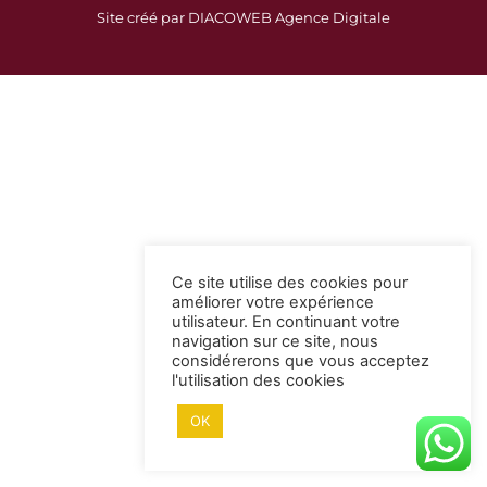
c
s
Site créé par DIACOWEB Agence Digitale
e
t
b
a
o
g
o
r
k
a
-
m
s
q
u
a
Ce site utilise des cookies pour
r
améliorer votre expérience
e
utilisateur. En continuant votre
navigation sur ce site, nous
considérerons que vous acceptez
l'utilisation des cookies
OK