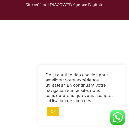
c
s
Site créé par DIACOWEB Agence Digitale
e
t
b
a
o
g
o
r
k
a
-
m
s
q
u
a
Ce site utilise des cookies pour
r
améliorer votre expérience
e
utilisateur. En continuant votre
navigation sur ce site, nous
considérerons que vous acceptez
l'utilisation des cookies
OK