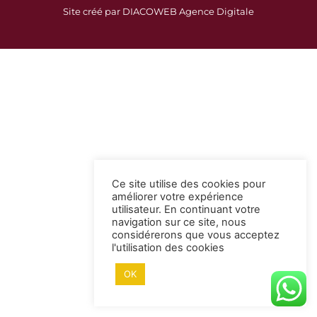
c
s
Site créé par DIACOWEB Agence Digitale
e
t
b
a
o
g
o
r
k
a
-
m
s
q
u
a
Ce site utilise des cookies pour
r
améliorer votre expérience
e
utilisateur. En continuant votre
navigation sur ce site, nous
considérerons que vous acceptez
l'utilisation des cookies
OK