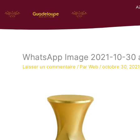
Aller
A
au
contenu
WhatsApp Image 2021-10-30 a
Laisser un commentaire
/ Par
Web
/
octobre 30, 2021