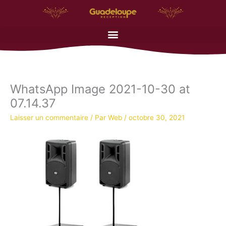
Aller
au
contenu
WhatsApp Image 2021-10-30 at
07.14.37
Laisser un commentaire
/ Par
Web
/
octobre 30, 2021