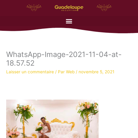
Aller
au
contenu
WhatsApp-Image-2021-11-04-at-
18.57.52
Laisser un commentaire
/ Par
Web
/
novembre 5, 2021