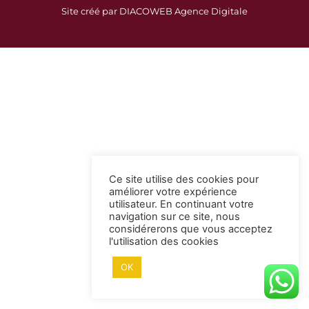
c
s
Site créé par DIACOWEB Agence Digitale
e
t
b
a
o
g
o
r
k
a
-
m
s
q
u
a
Ce site utilise des cookies pour
r
améliorer votre expérience
e
utilisateur. En continuant votre
navigation sur ce site, nous
considérerons que vous acceptez
l'utilisation des cookies
OK