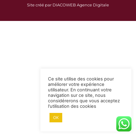
c
s
Site créé par DIACOWEB Agence Digitale
e
t
b
a
o
g
o
r
k
a
-
m
s
q
u
a
Ce site utilise des cookies pour
r
améliorer votre expérience
e
utilisateur. En continuant votre
navigation sur ce site, nous
considérerons que vous acceptez
l'utilisation des cookies
OK