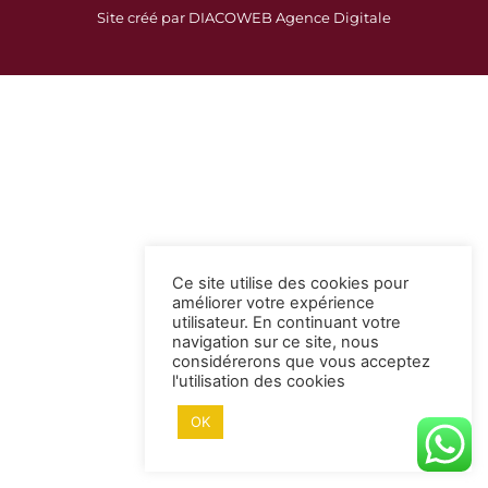
c
s
Site créé par DIACOWEB Agence Digitale
e
t
b
a
o
g
o
r
k
a
-
m
s
q
u
a
Ce site utilise des cookies pour
r
améliorer votre expérience
e
utilisateur. En continuant votre
navigation sur ce site, nous
considérerons que vous acceptez
l'utilisation des cookies
OK