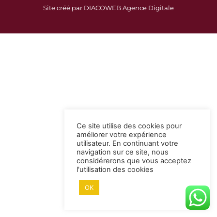
c
s
Site créé par DIACOWEB Agence Digitale
e
t
b
a
o
g
o
r
k
a
-
m
s
q
u
a
Ce site utilise des cookies pour
r
améliorer votre expérience
e
utilisateur. En continuant votre
navigation sur ce site, nous
considérerons que vous acceptez
l'utilisation des cookies
OK