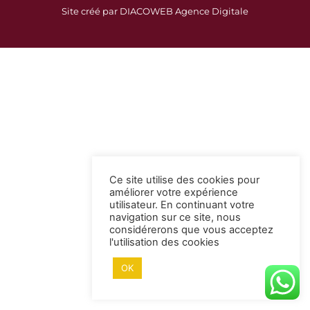
c
s
Site créé par DIACOWEB Agence Digitale
e
t
b
a
o
g
o
r
k
a
-
m
s
q
u
a
Ce site utilise des cookies pour
r
améliorer votre expérience
e
utilisateur. En continuant votre
navigation sur ce site, nous
considérerons que vous acceptez
l'utilisation des cookies
OK